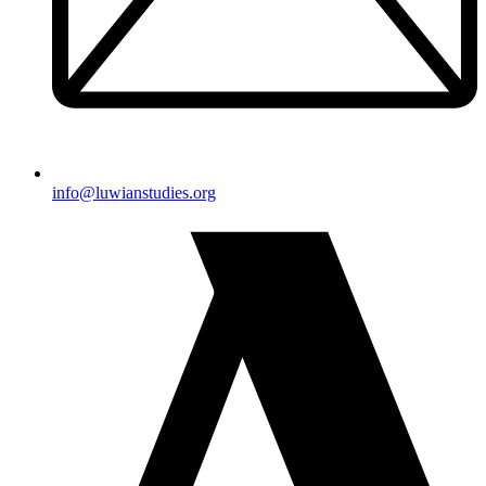
@ofni
gro.seidutsnaiwul