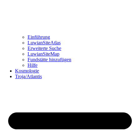
Einführung
LuwianSiteAtlas
Erweiterte Suche
LuwianSiteMap
Fundstätte hinzufügen
Hilfe
Kosmologie
Troja/Atlantis