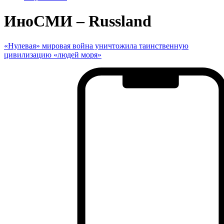
ИноСМИ – Russland
«Нулевая» мировая война уничтожила таинственную
цивилизацию «людей моря»