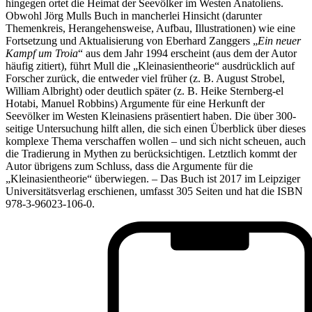
hingegen ortet die Heimat der Seevölker im Westen Anatoliens.
Obwohl Jörg Mulls Buch in mancherlei Hinsicht (darunter
Themenkreis, Herangehensweise, Aufbau, Illustrationen) wie eine
Fortsetzung und Aktualisierung von Eberhard Zanggers „
Ein neuer
Kampf um Troia
“ aus dem Jahr 1994 erscheint (aus dem der Autor
häufig zitiert), führt Mull die „Kleinasientheorie“ ausdrücklich auf
Forscher zurück, die entweder viel früher (z. B. August Strobel,
William Albright) oder deutlich später (z. B. Heike Sternberg-el
Hotabi, Manuel Robbins) Argumente für eine Herkunft der
Seevölker im Westen Kleinasiens präsentiert haben. Die über 300-
seitige Untersuchung hilft allen, die sich einen Überblick über dieses
komplexe Thema verschaffen wollen – und sich nicht scheuen, auch
die Tradierung in Mythen zu berücksichtigen. Letztlich kommt der
Autor übrigens zum Schluss, dass die Argumente für die
„Kleinasientheorie“ überwiegen. – Das Buch ist 2017 im Leipziger
Universitätsverlag erschienen, umfasst 305 Seiten und hat die ISBN
978-3-96023-106-0.