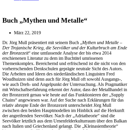
Buch „Mythen und Metalle“
März 22, 2019
Dr. Jörg Mull präsentiert mit seinem Buch „
Mythen und Metalle –
Der Trojanische Krieg, die Seevölker und der Kulturbruch am Ende
der Bronzezeit
“ eine umfassende Analyse der bis etwa 2014
erschienenen Literatur zu dem im Buchtitel umrissenen
Themenkomplex. Bereichernd und erfrischend ist die nicht von den
vorherrschenden Denkschulen geprägte neutrale Sicht des Autors.
Die Arbeiten und Ideen des niederländischen Linguisten Fred
Woudhuizen sind denn auch für Jörg Mull oft sowohl Ausgangs-,
wie auch Dreh- und Angelpunkt der Untersuchung. Als Pragmatiker
mit Wirtschaftserfahrung erkennt der Autor, dass der Metallhandel in
der Bronzezeit genau wie heute auf das Funktionieren der „Supply
Chains“ angewiesen war. Auf der Suche nach Erklärungen für das
relativ abrupte Ende der Bronzezeit unterscheidet Jörg Mull
zwischen den beiden Hauptmodellen im Hinblick auf die Herkunft
der angreifenden Seevölker. Nach der „Adriatheorie“ sind die
Seevölker letztlich aus dem Urnenfelderkulturraum über den Balkan
nach Italien und Griechenland gelangt. Die „Kleinasientheorie“