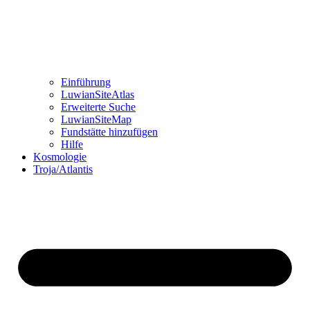
Einführung
LuwianSiteAtlas
Erweiterte Suche
LuwianSiteMap
Fundstätte hinzufügen
Hilfe
Kosmologie
Troja/Atlantis