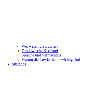
Wer waren die Luwier?
Das luwische Kernland
Sprache und Vermächtnis
Warum die Luwier heute wichtig sind
SiteAtlas