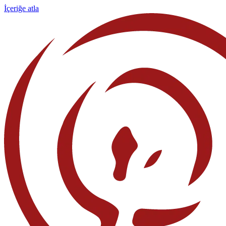
İçeriğe atla