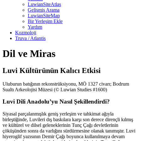
LuwianSiteAtlas
Gelişmiş Arama
LuwianSiteMap
Bir Yerleşim Ekle
Yardım
Kozmoloji
Truva / Atlantis
Dil ve Miras
Luvi Kültürünün Kalıcı Etkisi
Uluburun batığının rekonstrüksiyonu, MÖ 1327 civarı; Bodrum
Sualtı Arkeolojisi Müzesi (© Luwian Studies #1600)
Luvi Dili Anadolu’yu Nasıl Şekillendirdi?
Siyasal parçalanmışlık geniş yerleşim ve tahkimat ağıyla
birleştiğinde, Luvileri dış baskılara karşı son derece dirençli kılmış
ve kültürel ve dilsel geleneklerinin Tunç Çağı devletlerinin
çöküşünden sonra da varlığını sürdürmesine olanak tanımıştır. Luvi
hiyeroglif yazısının Demir Çağı boyunca kullanılmaya devam