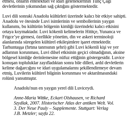
etmesi, onların entelektüel ve idari geleneklerinin Tunç Çağı
devletlerinin yıkımından sağ çıktığını göstermektedir.
Luvi dili sonraki Anadolu kültürleri üzerinde kalıcı bir etkiye sahipti.
Anadolu ve ötesinde Luvi isimlerinin ve sembollerinin yaygın
kullanımı, bu kültürün bölgenin kimliği üzerindeki kalıcı etkisini
ortaya koymaktadır. Luvi kökenli kelimelerin Hititçe, Yunanca ve
Frigce’ye girmesi, özellikle yönetim, din ve askeri terminoloji
alanlarında süregelen kültürel etkileşimlere işaret etmektedir.
Tarhuntaşşa (fırtına tanrısının şehri) gibi Luvi kökenli kişi ve yer
adlarının korunması, Luvi dilsel etkisinin geçici olmadığının, aksine
bölgesel kimliğe derinlemesine nüfuz ettiğinin göstergesidir. Luvice
konuşan topluluklar zayıfladıktan sonra bile dilleri, ardıl devletlerin
kelime dağarcığını ve idari uygulamalarını şekillendirmeye devam
etmiş, Luvilerin kültürel bilginin korunması ve aktarılmasındaki
rolünü yansıtmıştır.
Anadolu'nun en yaygın yerel dili Luviceydi.
Anne-Maria Wittke, Eckart Olshausen, ve Richard
Szydlak, 2007. Historischer Atlas der antiken Welt. Vol.
3. Der Neue Pauly – Supplemente. Stuttgart: Verlag
J.B. Metzler; sayfa 22.