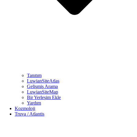
Tanıtım
LuwianSiteAtlas
Gelişmiş Arama
LuwianSiteMap
Bir Yerleşim Ekle
Yardım
Kozmoloji
Truva / Atlantis