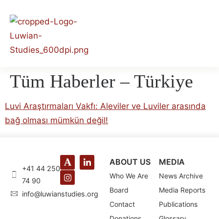
Tüm Haberler – Türkiye
Luvi Araştırmaları Vakfı: Aleviler ve Luviler arasında
bağ olması mümkün değil!
ABOUT US
MEDIA
+41 44 250
Who We Are
News Archive
74 90
Board
Media Reports
@ofni
gro.seidutsnaiwul
Contact
Publications
Donations
Glossary