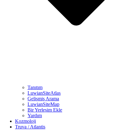
Tanıtım
LuwianSiteAtlas
Gelişmiş Arama
LuwianSiteMap
Bir Yerleşim Ekle
Yardım
Kozmoloji
Truva / Atlantis