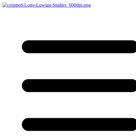
İçeriğe
atla