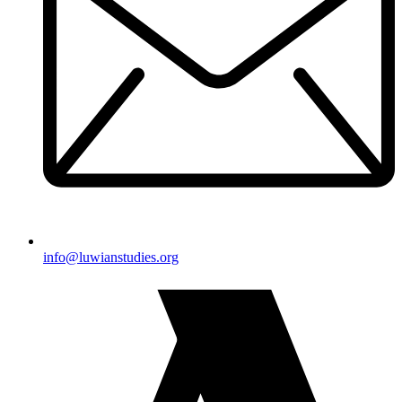
@ofni
gro.seidutsnaiwul