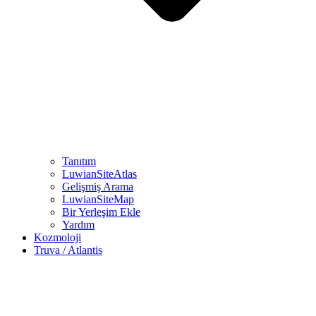
Tanıtım
LuwianSiteAtlas
Gelişmiş Arama
LuwianSiteMap
Bir Yerleşim Ekle
Yardım
Kozmoloji
Truva / Atlantis