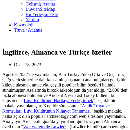
Gelişmiş Arama
LuwianSiteMap
Bir Yerleşim Ekle
Yardım
Kozmoloji
Truva / Atlantis
İngilizce, Almanca ve Türkçe özetler
Ocak 18, 2023
Ağustos 2022’de yayımlanan, Batı Türkiye’deki Orta ve Geç Tunç
Çağı yerleşimlerine dair kapsamlı çalışmanın ana bulguları geniş bir
kitleye ulaşmak amacıyla, çeşitli popüler bilim özetleri halinde
sunulmuştur. Aralarında birçok arkeoloğun da yer aldığı, 42.000’den
fazla abonesi bulunan ve Ancient Near East Today bülteni, bu
kapsamda “
Luvi Kültürünü Haritaya Yerleştirmek
” başlıklı bir
makale yayımlamıştır. Kısa bir süre sonra, “
Antik Truva ve
Komşuları: Luvi Kültürünün Nihayet Tanınması
” başlıklı makale,
halka açık olan popular-archaeology.com web sitesinde yayımlandı.
Ana yayın Archaeolingua’da yayımlandığında, yayının Almanca
özeti olan “
Wer waren die Luwier?
” (Luwiler Kimdi?) archaeologie-