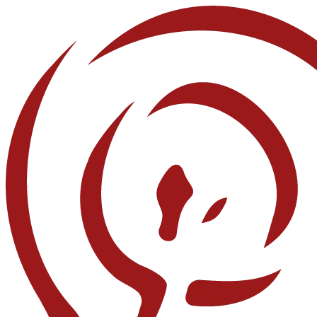
İçeriğe
atla