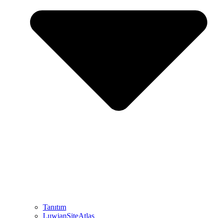
Tanıtım
LuwianSiteAtlas