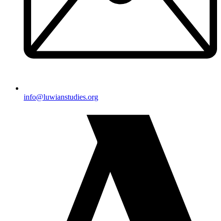
@ofni
gro.seidutsnaiwul