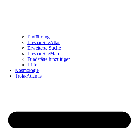
Einführung
LuwianSiteAtlas
Erweiterte Suche
LuwianSiteMap
Fundstätte hinzufügen
Hilfe
Kosmologie
Troja/Atlantis