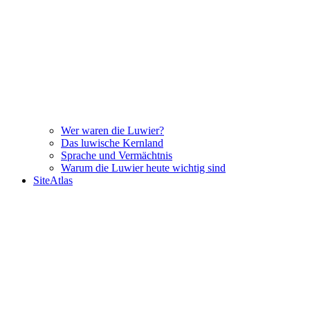
Wer waren die Luwier?
Das luwische Kernland
Sprache und Vermächtnis
Warum die Luwier heute wichtig sind
SiteAtlas