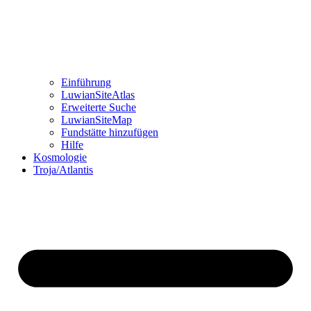
Einführung
LuwianSiteAtlas
Erweiterte Suche
LuwianSiteMap
Fundstätte hinzufügen
Hilfe
Kosmologie
Troja/Atlantis