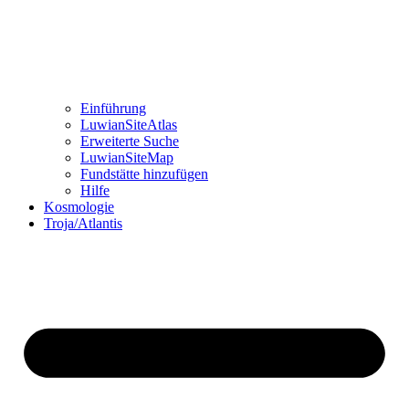
Einführung
LuwianSiteAtlas
Erweiterte Suche
LuwianSiteMap
Fundstätte hinzufügen
Hilfe
Kosmologie
Troja/Atlantis