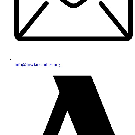
@ofni
gro.seidutsnaiwul