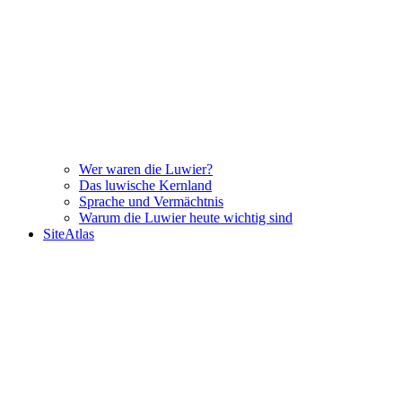
Wer waren die Luwier?
Das luwische Kernland
Sprache und Vermächtnis
Warum die Luwier heute wichtig sind
SiteAtlas