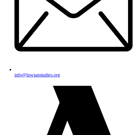
@ofni
gro.seidutsnaiwul