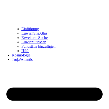
Einführung
LuwianSiteAtlas
Erweiterte Suche
LuwianSiteMap
Fundstätte hinzufügen
Hilfe
Kosmologie
Troja/Atlantis