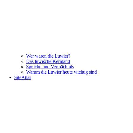
Wer waren die Luwier?
Das luwische Kernland
Sprache und Vermächtnis
Warum die Luwier heute wichtig sind
SiteAtlas