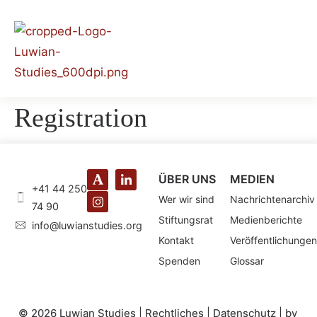
Registration
ÜBER UNS
MEDIEN
+41 44 250
Wer wir sind
Nachrichtenarchiv
74 90
Stiftungsrat
Medienberichte
@ofni
gro.seidutsnaiwul
Kontakt
Veröffentlichungen
Spenden
Glossar
© 2026 Luwian Studies |
Rechtliches
|
Datenschutz
|
by