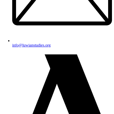
@ofni
gro.seidutsnaiwul