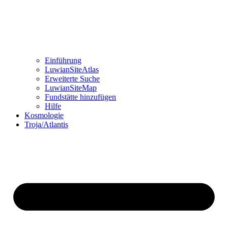
Einführung
LuwianSiteAtlas
Erweiterte Suche
LuwianSiteMap
Fundstätte hinzufügen
Hilfe
Kosmologie
Troja/Atlantis